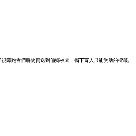
群視障跑者們將物資送到偏鄉校園，撕下盲人只能受助的標籤。