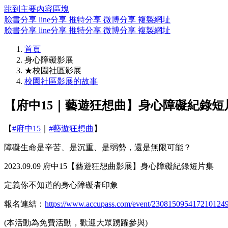
跳到主要內容區塊
臉書分享
line分享
推特分享
微博分享
複製網址
臉書分享
line分享
推特分享
微博分享
複製網址
首頁
身心障礙影展
★校園社區影展
校園社區影展的故事
【府中15｜藝遊狂想曲】身心障礙紀錄短
【
#府中15
｜
#藝遊狂想曲
】
障礙生命是辛苦、是沉重、是弱勢，還是無限可能？
2023.09.09 府中15【藝遊狂想曲影展】身心障礙紀錄短片集
定義你不知道的身心障礙者印象
報名連結：
https://www.accupass.com/event/230815095417210124
(本活動為免費活動，歡迎大眾踴躍參與)