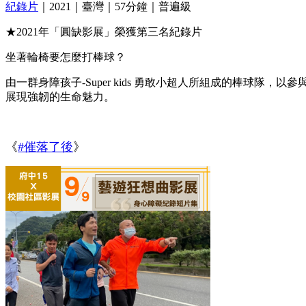
紀錄片
｜2021｜臺灣｜57分鐘｜普遍級
★2021年「圓缺影展」榮獲第三名紀錄片
坐著輪椅要怎麼打棒球？
由一群身障孩子-Super kids 勇敢小超人所組成的棒球
展現強韌的生命魅力。
《
#催落了後
》