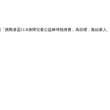
隊，以參與「挑戰者盃LLB身障兒童公益棒球熱身賽」為目標，集結