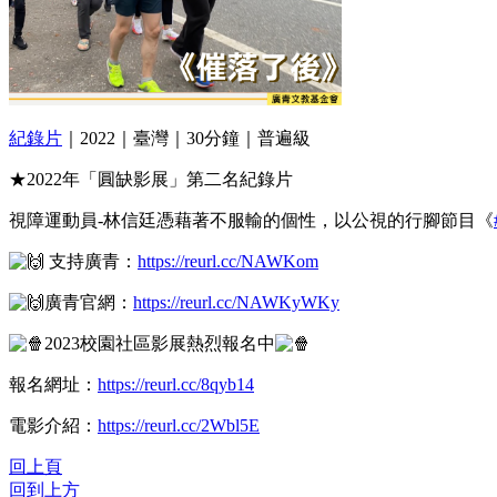
紀錄片
｜2022｜臺灣｜30分鐘｜普遍級
★2022年「圓缺影展」第二名紀錄片
視障運動員-林信廷憑藉著不服輸的個性，以公視的行腳節目《
支持廣青：
https://reurl.cc/NAWKom⁣
廣青官網：
https://reurl.cc/NAWKyWKy⁣
2023校園社區影展熱烈報名中
報名網址：
https://reurl.cc/8qyb14⁣
電影介紹：
https://reurl.cc/2Wbl5E
回上頁
回到上方