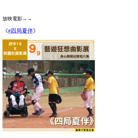
放映電影→→
《
#四局夏伴
》