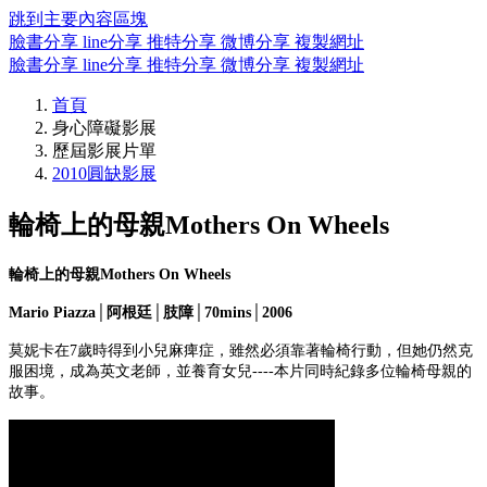
跳到主要內容區塊
臉書分享
line分享
推特分享
微博分享
複製網址
臉書分享
line分享
推特分享
微博分享
複製網址
首頁
身心障礙影展
歷屆影展片單
2010圓缺影展
輪椅上的母親Mothers On Wheels
輪椅上的母親Mothers On Wheels
Mario Piazza│阿根廷│肢障│70mins│2006
莫妮卡在7歲時得到小兒麻痺症，雖然必須靠著輪椅行動，但她仍然克
服困境，成為英文老師，並養育女兒----本片同時紀錄多位輪椅母親的
故事。