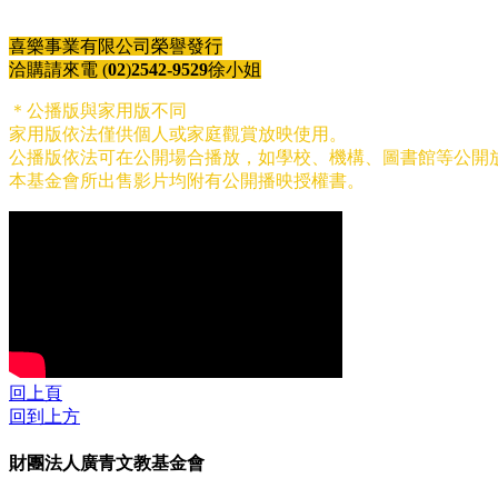
喜樂事業有限公司榮譽發行
洽購請來電
(
02
)
2542-9529
徐小姐
＊公播版與家用版不同
家用版依法僅供個人或家庭觀賞放映使用。
公播版依法可在公開場合播放，如學校、機構、圖書館等公開
本基金會所出售影片均附有公開播映授權書。
回上頁
回到上方
財團法人廣青文教基金會