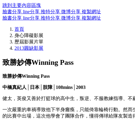
跳到主要內容區塊
臉書分享
line分享
推特分享
微博分享
複製網址
臉書分享
line分享
推特分享
微博分享
複製網址
首頁
身心障礙影展
歷屆影展片單
2013圓缺影展
致勝妙傳Winning Pass
致勝妙傳Winning Pass
中橋真紀人│日本│肢障│108mins│2003
健太，英俊又善於打籃球的高中生，叛逆、不服教練指導、不
一次嚴重的車禍導致他下半身癱瘓，只能倚靠輪椅行動。然而
的比賽中出場，這次他學會了團隊合作，懂得傳球給隊友製造