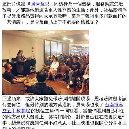
這部片也讓
＃廣青反思
，同樣身為一個機構，服務應該怎麼
改善，才能讓他們過著更人性尊嚴的生活；此外，社福團體為
了提升服務品質得向大眾募款時，當為了獲得更多捐款而打的
「悲情牌」，是否反而貼上了不必要的標籤呢？
回過頭來，或許大家難免帶著惆悵離開現場，思考著障礙者該
何去何從，但最特別的地方莫過於，屏東場也來了
台南市私
立五甲教養院
的幾位主角們 一同觀看，當他們看到自己和住
的地方出現大螢幕上，笑得好開心，對於自己住在教養院這件
事，絲毫沒有感到任何不好意思，社工映後也很開心分享著工
作上的情感羈絆。