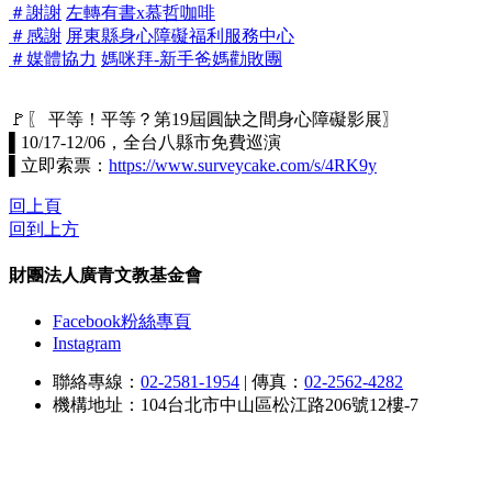
＃謝謝
左轉有書x慕哲咖啡
＃感謝
屏東縣身心障礙福利服務中心
＃媒體協力
媽咪拜-新手爸媽勸敗團
🚩〖 平等！平等？第19屆圓缺之間身心障礙影展〗
▌10/17-12/06，全台八縣市免費巡演
▌立即索票：
https://www.surveycake.com/s/4RK9y
回上頁
回到上方
財團法人廣青文教基金會
Facebook粉絲專頁
Instagram
聯絡專線：
02-2581-1954
|
傳真：
02-2562-4282
機構地址：104台北市中山區松江路206號12樓-7