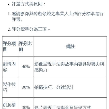
評選方式與原則：
邀請影像與障礙領域之專業人士依評分標準進行
評選。
評分標準分為三項－
評分項
評分比
備註
目
例
劇情內
影像呈現手法與故事內容具影響力與
40%
容
感染力
製作技
30%
拍攝技巧、分鏡設計
巧
創意構
30%
影片表現手法與創意呈現方式