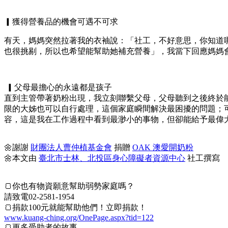
▎獲得營養品的機會可遇不可求
有天，媽媽突然拉著我的衣袖說：「社工，不好意思，你知道
也很挑剔，所以也希望能幫助她補充營養」，我當下回應媽媽
▎父母最擔心的永遠都是孩子
直到主管帶著奶粉出現，我立刻聯繫父母，父母聽到之後終於
限的大姊也可以自行處理，這個家庭瞬間解決最困擾的問題；
容，這是我在工作過程中看到最渺小的事物，但卻能給予最偉
🌼謝謝
財團法人曹仲植基金會
捐贈
OAK 澳愛開奶粉
🌼本文由
臺北市士林、北投區身心障礙者資源中心
社工撰寫
🍞你也有物資願意幫助弱勢家庭嗎？
請致電02-2581-1954
🍞捐款100元就能幫助他們！立即捐款！
www.kuang-ching.org/OnePage.aspx?tid=122
🍞更多受助者的故事