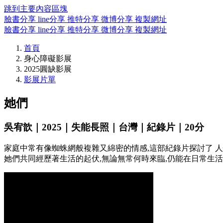
跳到主要內容區塊
臉書分享
line分享
推特分享
微博分享
複製網址
臉書分享
line分享
推特分享
微博分享
複製網址
首頁
身心障礙影展
2025圓缺影展
影展片單
她們
吳宥歆｜2025｜失能長照｜台灣｜紀錄片｜20分
家庭中常有像蜘蛛網般複雜又綿密的情感,這部紀錄片探討了 
她們共同經歷著生活的起伏,無論無常何時來臨,仍能在日常生