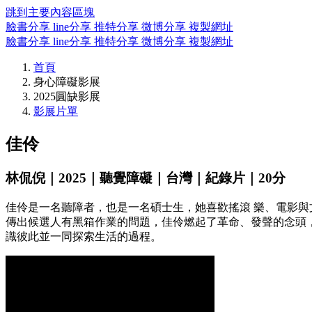
跳到主要內容區塊
臉書分享
line分享
推特分享
微博分享
複製網址
臉書分享
line分享
推特分享
微博分享
複製網址
首頁
身心障礙影展
2025圓缺影展
影展片單
佳伶
林侃倪｜2025｜聽覺障礙｜台灣｜紀錄片｜20分
佳伶是一名聽障者，也是一名碩士生，她喜歡搖滾 樂、電影
傳出候選人有黑箱作業的問題，佳伶燃起了革命、發聲的念頭
識彼此並一同探索生活的過程。